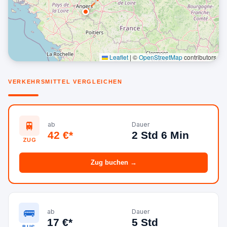
Leaflet
|
©
OpenStreetMap
contributors
VERKEHRSMITTEL VERGLEICHEN
🚆
ab
Dauer
42 €*
2 Std 6 Min
ZUG
Zug buchen →
🚌
ab
Dauer
17 €*
5 Std