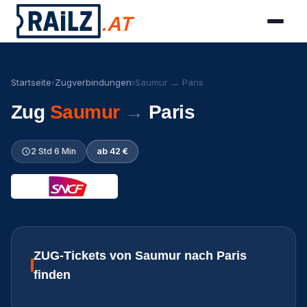
.AT
Startseite
›
Zugverbindungen
›
Saumur → Paris
Zug
Saumur
→
Paris
2 Std 6 Min
ab 42 €
ZUG-Tickets von Saumur nach Paris
finden