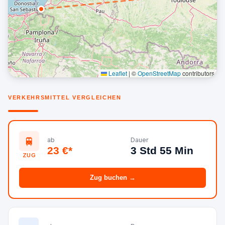
Leaflet
|
©
OpenStreetMap
contributors
VERKEHRSMITTEL VERGLEICHEN
🚆
ab
Dauer
23 €*
3 Std 55 Min
ZUG
Zug buchen →