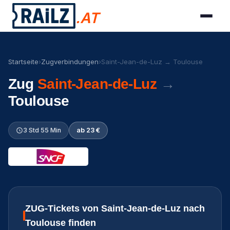
.AT
Startseite
›
Zugverbindungen
›
Saint-Jean-de-Luz → Toulouse
Zug
Saint-Jean-de-Luz
→
Toulouse
3 Std 55 Min
ab 23 €
ZUG-Tickets von Saint-Jean-de-Luz nach
Toulouse finden