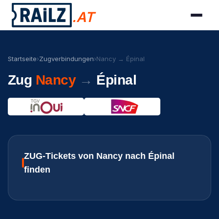
.AT
Startseite
›
Zugverbindungen
›
Nancy → Épinal
Zug
Nancy
→
Épinal
ZUG-Tickets von Nancy nach Épinal
finden